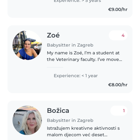
Experience: > 5 years
slobodno vrijeme najradije
€9.00/hr
provodim aktivno – u teretani,
trčeći ili..
Zoé
4
Babysitter in Zagreb
My name is Zoé, I’m a student at
the Veterinary faculty. I’ve moved
to Croatia last year, but still
learning the language, so the
Experience: < 1 year
babysitting will have to be either
€8.00/hr
in English or in..
Božica
1
Babysitter in Zagreb
Istražujem kreativne aktivnosti s
malom djecom već deset