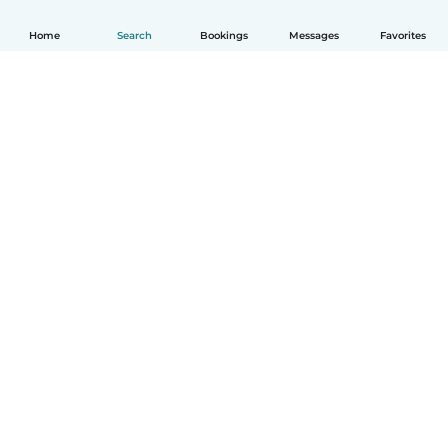
Home
Search
Bookings
Messages
Favorites
English
How it works
Help
Terms & Privacy
Pricing
Company details
Babysits for Work
Community standards
© Babysits B.V.