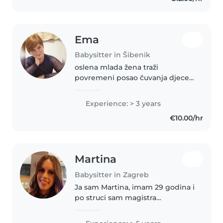
Ema
Babysitter in Šibenik
oslena mlada žena traži
povremeni posao čuvanja djece.
Imam iskustva u čuvanju manje i
veće djece, u vlastitoj, ali i u
Experience: > 3 years
drugim obiteljima. Odgovorna
€10.00/hr
sam, suosjećajna i pouzdana
osoba.
Martina
Babysitter in Zagreb
Ja sam Martina, imam 29 godina i
po struci sam magistra
elektrotehnike. Tijekom tjedna
radim kao projektantica, a