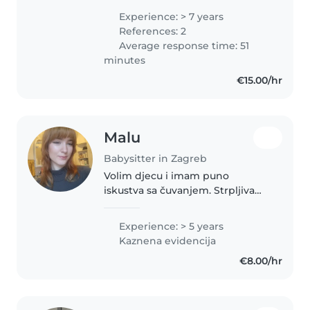
različitih uzrasta – od beba starih
Experience: > 7 years
6 mjeseci do djece u dobi od 7
References: 2
godina. Kroz godine..
Average response time: 51
minutes
€15.00/hr
Malu
Babysitter in Zagreb
Volim djecu i imam puno
iskustva sa čuvanjem. Strpljiva
sam i imam razumijevanja za sve
uzraste. Uzivam u klasicnim i
Experience: > 5 years
kreativnim igrama, kao i
Kaznena evidencija
edukativnim. Vrlo sam svestrana,
€8.00/hr
tako..