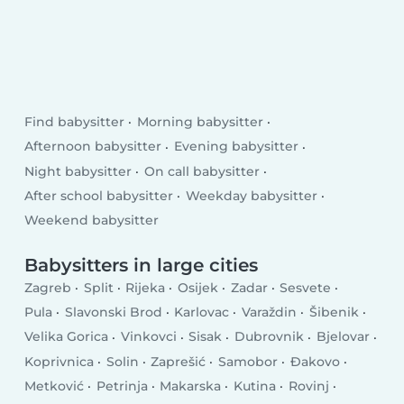
Find babysitter
Morning babysitter
Afternoon babysitter
Evening babysitter
Night babysitter
On call babysitter
After school babysitter
Weekday babysitter
Weekend babysitter
Babysitters in large cities
Zagreb
Split
Rijeka
Osijek
Zadar
Sesvete
Pula
Slavonski Brod
Karlovac
Varaždin
Šibenik
Velika Gorica
Vinkovci
Sisak
Dubrovnik
Bjelovar
Koprivnica
Solin
Zaprešić
Samobor
Đakovo
Metković
Petrinja
Makarska
Kutina
Rovinj