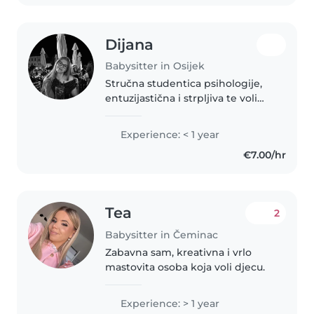
Dijana
Babysitter in Osijek
Stručna studentica psihologije,
entuzijastična i strpljiva te volim
raditi s malom djecom. Imam
prvu pomoć i iskustvo s
Experience: < 1 year
nadgledanjem beba. Nije mi
€7.00/hr
problem odraditi i kućanske
poslove.
Tea
2
Babysitter in Čeminac
Zabavna sam, kreativna i vrlo
mastovita osoba koja voli djecu.
Experience: > 1 year