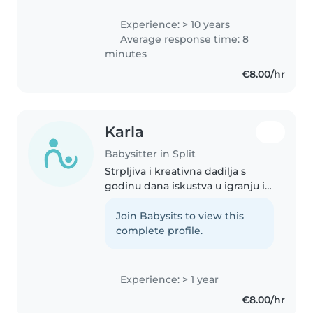
godina. Volim crtanje, čitanje i
glazbu. Dobro se snalazim uz
Experience: > 10 years
kućne ljubimce, kuhanje i
Average response time: 8
kućanske poslove. Došla sam s
minutes
puno..
€8.00/hr
Karla
Babysitter in Split
Strpljiva i kreativna dadilja s
godinu dana iskustva u igranju i
čitanju s bebama, malom djecom
i predškolcima. Volim pomagati
Join Babysits to view this
oko kućnih poslova, domaće
complete profile.
zadaće i kuhanja. Govorim..
Experience: > 1 year
€8.00/hr