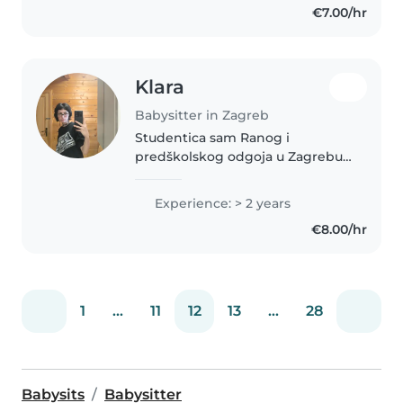
€7.00/hr
Klara
Babysitter in Zagreb
Studentica sam Ranog i
predškolskog odgoja u Zagrebu.
Imam 22 godine, imam vozačku
dozvolu i nepusac sam. Imam
Experience: > 2 years
iskustva rada s djecom vrticke
€8.00/hr
dobi te djece do drugog razreda
osnovne..
1
...
11
12
13
...
28
Babysits
Babysitter