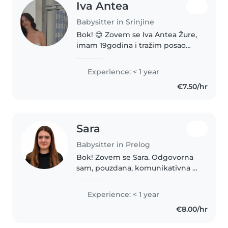
Iva Antea
Babysitter in Srinjine
Bok! 😊 Zovem se Iva Antea Žure,
imam 19godina i tražim posao
dadilje na području Stobreča,
Podstrane i Splita. Imam +6
Experience: < 1 year
mjeseci iskustva u čuvanju djece
€7.50/hr
te iskreno uživam u radu s
djecom...
Sara
Babysitter in Prelog
Bok! Zovem se Sara. Odgovorna
sam, pouzdana, komunikativna i
uvijek dajem svoj maksimum u
svemu što radim. Kao
Experience: < 1 year
profesionalna sportašica razvila
€8.00/hr
sam disciplinu, organiziranost,
upornost..