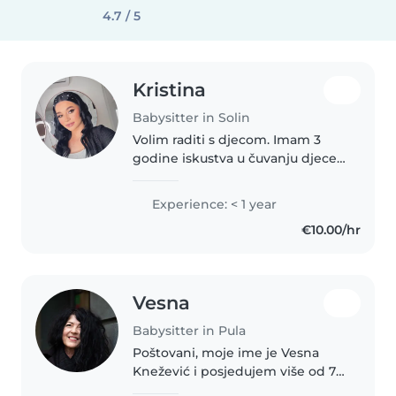
4.7 / 5
Kristina
Babysitter in Solin
Volim raditi s djecom. Imam 3
godine iskustva u čuvanju djece,
prvenstveno beba i djece
jasličke dobi. Imam iskustva i s
Experience: < 1 year
djecom s posebnim potrebama,
€10.00/hr
posebice s epilepsijom. Veselim..
Vesna
Babysitter in Pula
Poštovani, moje ime je Vesna
Knežević i posjedujem više od 7
godina iskustva u skrbi o djeci