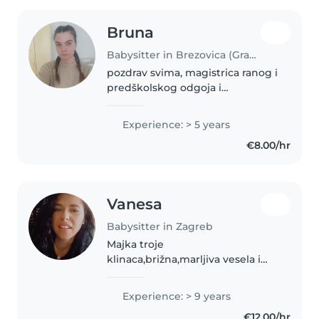
Bruna
Babysitter in Brezovica (Grad Zagreb)
pozdrav svima, magistrica ranog i
predškolskog odgoja i
obrazovanja traži angažman
čuvanja djece. iznimno sam
Experience: > 5 years
svestrana te se bavim glumom,
€8.00/hr
plesom, sportom i pjevanjem.
Vanesa
Babysitter in Zagreb
Majka troje
klinaca,brižna,marljiva vesela i
rad s djecom
Experience: > 9 years
€12.00/hr