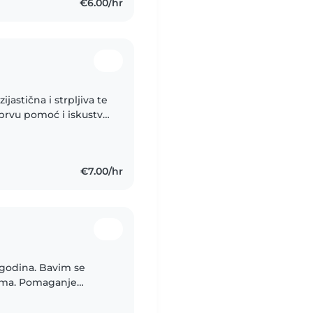
€6.00/hr
jastična i strpljiva te
prvu pomoć i iskustvo
em odraditi i
€7.00/hr
 godina. Bavim se
rama. Pomaganje
a strana. Ugodno