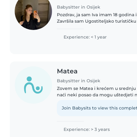
Babysitter in Osijek
Pozdrav, ja sam Iva imam 18 godina i 
Završila sam Ugostiteljsko turističku
trenutno nastavljam sa školovanjem.
vrijeme u prirodi,..
Experience: < 1 year
Matea
Babysitter in Osijek
Zovem se Matea i krećem u srednju
naći neki posao da mogu uštedjeti 
djecom čuvala sam mlađeg brata i se
životinje pa nebi bile..
Join Babysits to view this complet
Experience: > 3 years