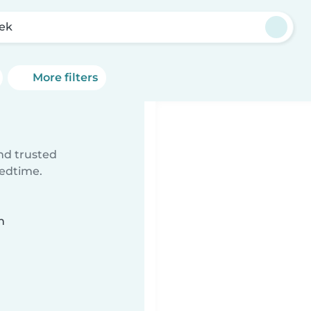
jek
More filters
ind trusted
bedtime.
n