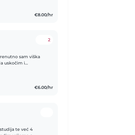
€8.00/hr
2
Trenutno sam viška
a uskočim i
 zatreba. Inaće sam
€6.00/hr
tudija te već 4