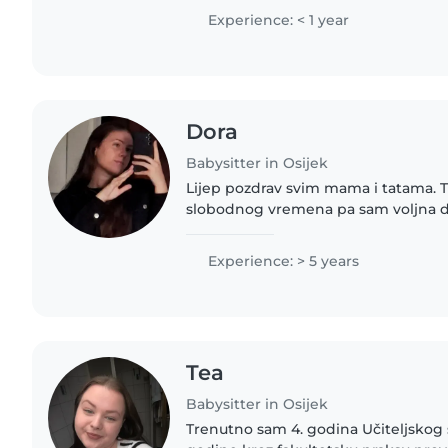
Experience: < 1 year
Dora
Babysitter in Osijek
Lijep pozdrav svim mama i tatama. 
slobodnog vremena pa sam voljna d
pomognem oko mališana kad god da
tetka dvaju prekrasnih nećaka..
Experience: > 5 years
Tea
Babysitter in Osijek
Trenutno sam 4. godina Učiteljskog s