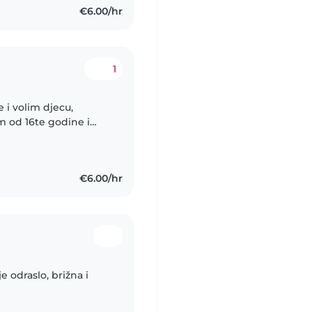
€6.00/hr
1
 i volim djecu,
m od 16te godine i
ćanskim brigama
€6.00/hr
e odraslo, brižna i