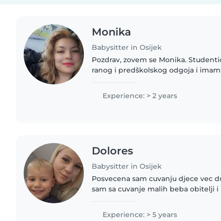
Monika
Babysitter in Osijek
Pozdrav, zovem se Monika. Studenti
ranog i predškolskog odgoja i imam 
iskustva u čuvanju kroz rad u mješovi
Tržim posao čuvanja..
Experience: > 2 years
Dolores
Babysitter in Osijek
Posvecena sam cuvanju djece vec du
sam sa cuvanje malih beba obitelji i 
nastavila i dalje i na starije skupine
slazem sa djecom..
Experience: > 5 years