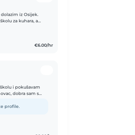
dolazim iz Osijek.
 školu za kuhara, a
 Volim provoditi
€6.00/hr
 školu i pokušavam
novac, dobra sam s
stru također volim i
e profile.