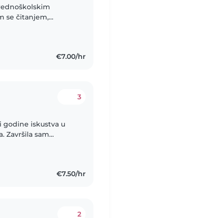
azrednoškolskim
m se čitanjem,
pri domaćoj zadaći.
€7.00/hr
3
ri godine iskustva u
. Završila sam
olskog odgoja i
€7.50/hr
2