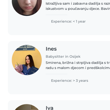
Istražljiva sam i zabavna dadilja s r
iskustvom u poučavanju djece. Bavi
glazbom i igrom, a rado pomažem i 
Volim kućne ljubimce i mala..
Experience: < 1 year
Ines
Babysitter in Osijek
Smirena, brižna i strpljiva dadilja s t
radu s malom djecom i predškolcima
prijediplomski studij ranog i predšk
obrazovanja, a trenutno..
Experience: > 3 years
Iva