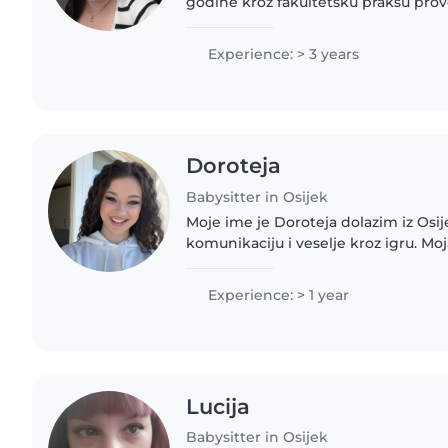
godine kroz fakultetsku praksu pro
djecom različite dobi. Imam iskustvo
od 3 godine i dječaka..
Experience: > 3 years
Doroteja
Babysitter in Osijek
Moje ime je Doroteja dolazim iz Osi
komunikaciju i veselje kroz igru. Moj
obasjava svaki prostor. Glazba je moj 
iskrenost je moj..
Experience: > 1 year
Lucija
Babysitter in Osijek