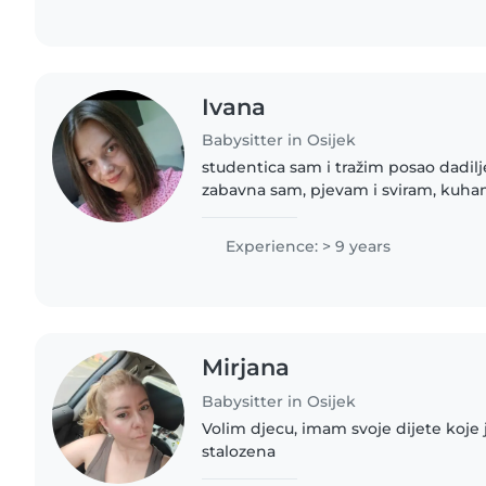
Ivana
Babysitter in Osijek
studentica sam i tražim posao dadilje
zabavna sam, pjevam i sviram, kuha
vrlo sam snalažljiva sa djecom i ku
Experience: > 9 years
Mirjana
Babysitter in Osijek
Volim djecu, imam svoje dijete koje j
stalozena