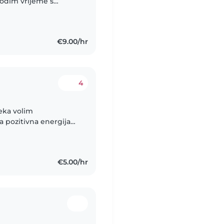
vodim vrijeme s
 čuvanja djevojčice
€9.00/hr
4
jeka volim
a pozitivna energija
izvor inspiracije, a
€5.00/hr