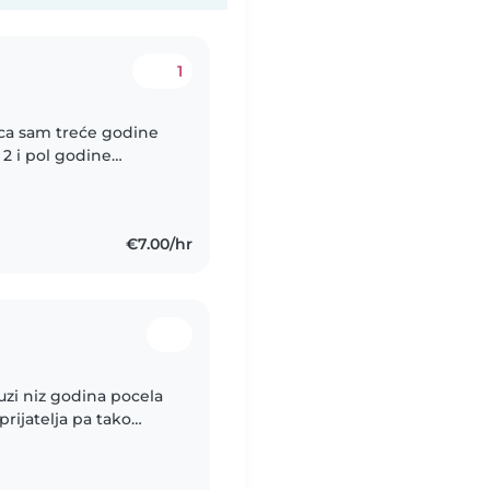
1
ca sam treće godine
2 i pol godine
toj vrtičkoj skupini.
€7.00/hr
zi niz godina pocela
prijatelja pa tako
 djece. Odlicno se