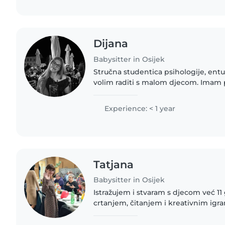
Dijana
Babysitter in Osijek
Stručna studentica psihologije, entuzi
volim raditi s malom djecom. Imam 
s nadgledanjem beba. Nije mi probl
kućanske poslove.
Experience: < 1 year
Tatjana
Babysitter in Osijek
Istražujem i stvaram s djecom već 11
crtanjem, čitanjem i kreativnim ig
domaćoj zadaći također je moja jač
provedite vrijeme dok se..