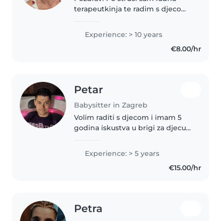
terapeutkinja te radim s djecom
s teškoćama te imam dosta
iskustva u osmišljavanju
Experience: > 10 years
funkcionalnih aktivnosti za sve
€8.00/hr
uzraste. Trenutno sam u fazi
odlaska..
Petar
Babysitter in Zagreb
Volim raditi s djecom i imam 5
godina iskustva u brigi za djecu
svih uzrasta. Specijaliziram se za
djecu s posebnim potrebama,
Experience: > 5 years
uključujući ADHD, autizam i
€15.00/hr
druge stanja. Kao radni terapeut,..
Petra