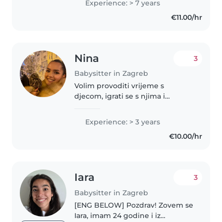
Experience: > 7 years
posjedujem svoje vozilo i
€11.00/hr
vozačku dozvolu. Smatram se
odgovornom,..
Nina
3
Babysitter in Zagreb
Volim provoditi vrijeme s
djecom, igrati se s njima i
pomagati im u učenju. Na
kreativan način uvijek nastojim
Experience: > 3 years
stvoriti sigurno i zabavno
€10.00/hr
okruženje. Ako tražite nekoga
tko će se brinuti..
Iara
3
Babysitter in Zagreb
[ENG BELOW] Pozdrav! Zovem se
Iara, imam 24 godine i iz