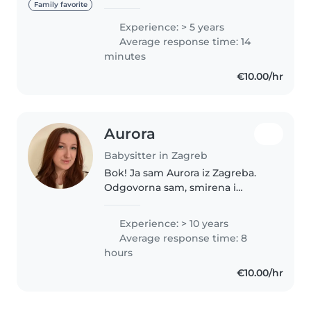
Argentine sam. Već godinu dana
Family favorite
živim u Hrvatskoj i trenutno učim
Experience: > 5 years
hrvatski jezik. Imam iskustvo
Average response time: 14
rada kao dadilja u Argentini..
minutes
€10.00/hr
Aurora
Babysitter in Zagreb
Bok! Ja sam Aurora iz Zagreba.
Odgovorna sam, smirena i
strpljiva osoba koja jako voli
djecu i želi se u budućnosti
Experience: > 10 years
profesionalno baviti ovim
Average response time: 8
poslom, te planiram upisati
hours
program za..
€10.00/hr