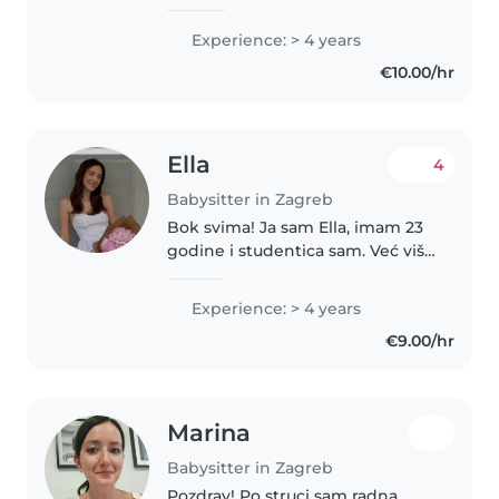
djece od dojenačke do školske
dobi. Kreativna sam s bogatim
Experience: > 4 years
znanjima iz crtanja, čitanja i igara.
€10.00/hr
Apsolventica sam ranog i..
Ella
4
Babysitter in Zagreb
Bok svima! Ja sam Ella, imam 23
godine i studentica sam. Već više
od 5 godina čuvam djecu
različitih uzrasta. Volim se igrati s
Experience: > 4 years
djecom, osmisliti neke zabavne
€9.00/hr
aktivnosti, pomoći oko..
Marina
Babysitter in Zagreb
Pozdrav! Po struci sam radna