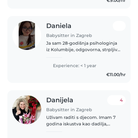
€9.00/hr
čitanju, jeziku, glazbi..
Daniela
Babysitter in Zagreb
Ja sam 28-godišnja psihologinja
iz Kolumbije, odgovorna, strpljiva
i posvećena dobrobiti djece.
Nastojim stvoriti sigurno, brižno i
Experience: < 1 year
ugodno okruženje u kojem se
€11.00/hr
djeca mogu emocionalno,..
Danijela
4
Babysitter in Zagreb
Uživam raditi s djecom. Imam 7
godina iskustva kao dadilja,
uglavnom s bebama. Obrazovala
sam se u području ugostiteljstva i