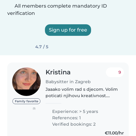
All members complete mandatory ID
verification
Sign up for free
4.7 / 5
Kristina
9
Babysitter in Zagreb
Jaaako volim rad s djecom. Volim
poticati njihovu kreativnost.
Igramo se pjesmom, crtanjem,
Family favorite
modeliranjem, sviranjem itd.
(1)
Experience: > 5 years
Imam 4 godine iskustva u
References: 1
čuvanju djece svih uzrasta, a
Verified bookings: 2
najviše..
€11.00/hr