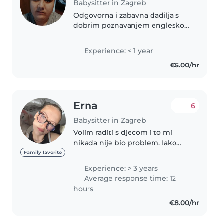
Babysitter in Zagreb
Odgovorna i zabavna dadilja s
dobrim poznavanjem engleskog
i hrvatskog jezika. Volim čitati
djeci i igrati se s njima.
Experience: < 1 year
Udomaćem se s kuhanjem,
€5.00/hr
kućanskim poslovima i pomoć u
školskom..
Erna
6
Babysitter in Zagreb
Volim raditi s djecom i to mi
nikada nije bio problem. Iako
trenutno pohađam fakultet,
Family favorite
izdvojila bih svoje slobodno
Experience: > 3 years
vrijeme kako bi ga provodila s
Average response time: 12
djecom zato što uživam u tome,
hours
pogotovo..
€8.00/hr