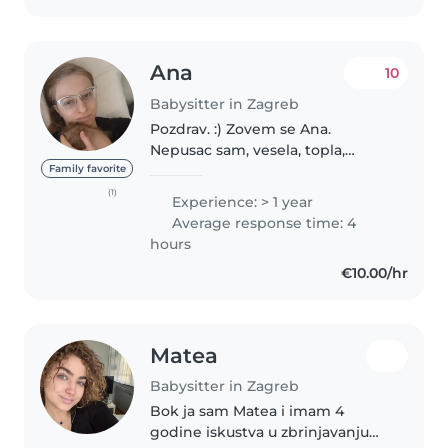
Ana
10
Babysitter in Zagreb
Pozdrav. :) Zovem se Ana.
Nepusac sam, vesela, topla,
empaticna i strpljiva s djecom.
Family favorite
Znam smireno postaviti i odrzati
(1)
Experience: > 1 year
zdrave granice, a sigurnost djece
Average response time: 4
mi je na prvom mjestu. Do..
hours
€10.00/hr
Matea
Babysitter in Zagreb
Bok ja sam Matea i imam 4
godine iskustva u zbrinjavanju