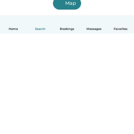
Map
Home
Search
Bookings
Messages
Favorites
English
How it works
Help
Terms & Privacy
Pricing
Company details
Babysits for Work
Community standards