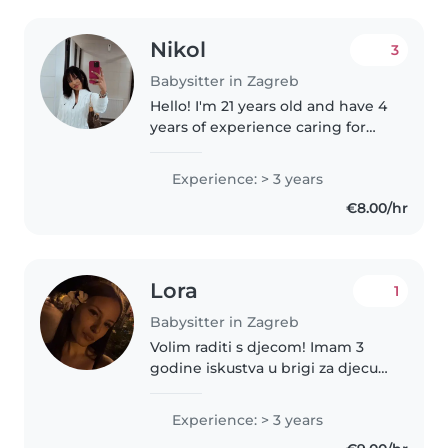
Nikol
3
Babysitter in Zagreb
Hello! I'm 21 years old and have 4
years of experience caring for
children of all ages, from
newborns to teenagers. I
Experience: > 3 years
worked full-time for two families
€8.00/hr
in Germany, including caring..
Lora
1
Babysitter in Zagreb
Volim raditi s djecom! Imam 3
godine iskustva u brigi za djecu
predškolskog, osnovnoškolskog i
tinejdžerskog uzrasta. Trenutno
Experience: > 3 years
idem u srednju školu. Uživam u